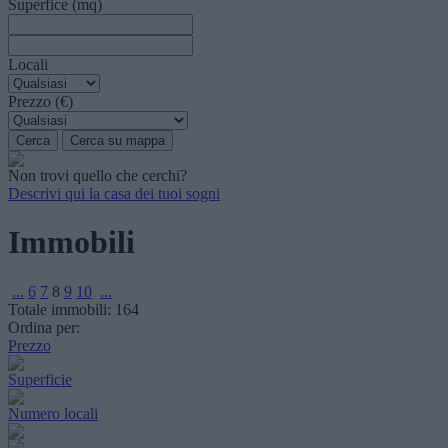
Superfice (mq)
Locali
Prezzo (€)
Non trovi quello che cerchi?
Descrivi qui la casa dei tuoi sogni
Immobili
...
6
7
8
9
10
...
Totale immobili:
164
Ordina per:
Prezzo
Superficie
Numero locali