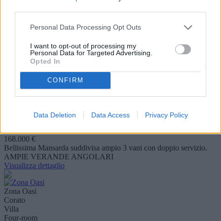
Three-room
third parties.
di 50 mq ca.
Vendesi a
Personal Data Processing Opt Outs
73.000 €
Proponiamo in vendita un grazioso villino di circa 50 mq con
I want to opt-out of processing my
verande anteriori e posteriori, situato in una zona tranquilla e
Personal Data for Targeted Advertising.
immersa nel ve..
Opted In
Visualizza dettaglio
CONFIRM
Zona via S.Elia
Corato
Appartamento
Data Deletion
Data Access
Privacy Policy
Four-room
Vendesi a
168.000 €
Bellissima Mansarda suddivisa ampio 3 vani con doppio servizio.
AMPIE VERANDE ANGOLARI
Visualizza dettaglio
Zona Oasi
Corato
Villa
Four-room