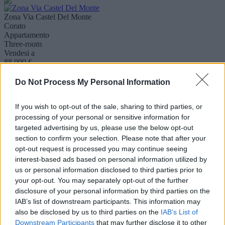
Zona Via Castel Del Monte
Corato
Appartamento
Three-room
Vendesi a
88.000 €
Appartamento al 2° piano con terrazzo panoramico.
Visualizza dettaglio
Do Not Process My Personal Information
Zona Via Dante
If you wish to opt-out of the sale, sharing to third parties, or
Corato
processing of your personal or sensitive information for
Appartamento
targeted advertising by us, please use the below opt-out
Three-room
section to confirm your selection. Please note that after your
Vendesi a
opt-out request is processed you may continue seeing
55.000 €
interest-based ads based on personal information utilized by
Appartamento al 3° piano suddiviso in 3 vani e acc. DOPPIA
ESPOSIZIONE
us or personal information disclosed to third parties prior to
Visualizza dettaglio
your opt-out. You may separately opt-out of the further
disclosure of your personal information by third parties on the
IAB’s list of downstream participants. This information may
Zona Via Castel Del Monte
also be disclosed by us to third parties on the
IAB’s List of
Corato
Downstream Participants
that may further disclose it to other
Villa