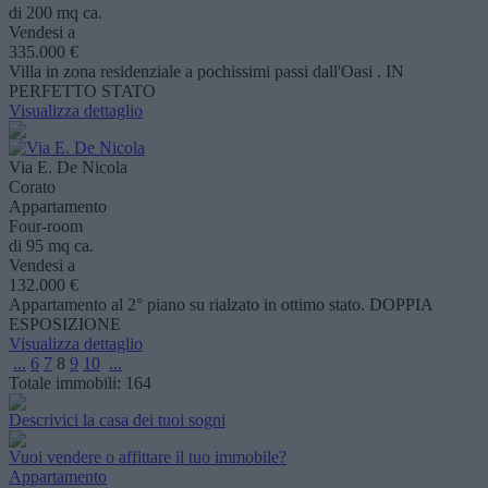
di 200 mq ca.
Vendesi a
335.000 €
Villa in zona residenziale a pochissimi passi dall'Oasi . IN
PERFETTO STATO
Visualizza dettaglio
Via E. De Nicola
Corato
Appartamento
Four-room
di 95 mq ca.
Vendesi a
132.000 €
Appartamento al 2° piano su rialzato in ottimo stato. DOPPIA
ESPOSIZIONE
Visualizza dettaglio
...
6
7
8
9
10
...
Totale immobili:
164
Descrivici la casa dei tuoi sogni
Vuoi vendere o affittare il tuo immobile?
Appartamento