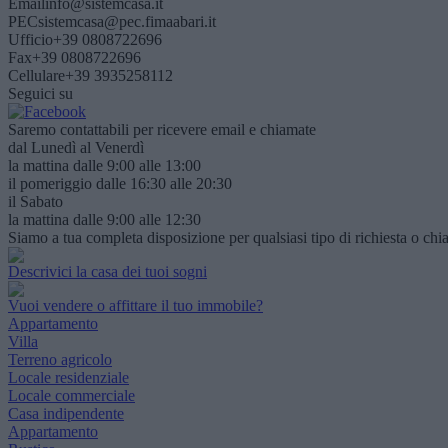
Email
info@sistemcasa.it
PEC
sistemcasa@pec.fimaabari.it
Ufficio
+39 0808722696
Fax
+39 0808722696
Cellulare
+39 3935258112
Seguici su
Saremo contattabili per ricevere email e chiamate
dal Lunedì al Venerdì
la mattina dalle 9:00 alle 13:00
il pomeriggio dalle 16:30 alle 20:30
il Sabato
la mattina dalle 9:00 alle 12:30
Siamo a tua completa disposizione per qualsiasi tipo di richiesta o chi
Descrivici la casa dei tuoi sogni
Vuoi vendere o affittare il tuo immobile?
Appartamento
Villa
Terreno agricolo
Locale residenziale
Locale commerciale
Casa indipendente
Appartamento