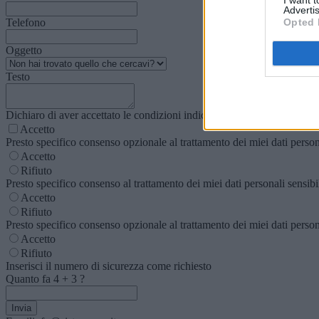
Advertis
Opted 
Telefono
Oggetto
Testo
Dichiaro di aver accettato le condizioni indicate nella
normativa sulla 
Accetto
Presto specifico consenso opzionale al trattamento dei miei dati personal
Accetto
Rifiuto
Presto specifico consenso al trattamento dei miei dati personali sensibili
Accetto
Rifiuto
Presto specifico consenso opzionale al trattamento dei miei dati personal
Accetto
Rifiuto
Inserisci il numero di sicurezza come richiesto
Quanto fa
4
+
3
?