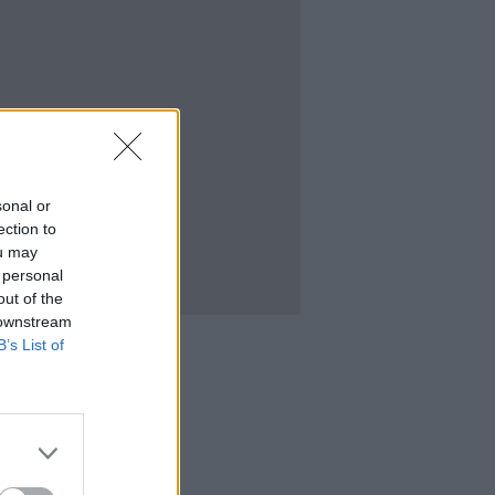
sonal or
ection to
ou may
 personal
out of the
 downstream
B’s List of