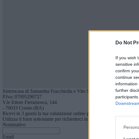
Do Not Pr
If you wish 
sensitive in
confirm you
continue se
information 
further disc
Sistemcasa di Samantha Fracchiolla e Vito Scaringella
P.Iva: 07095290727
participants
V.le Ettore Fieramosca, 144
Downstream 
- 70033 Corato (BA)
Ricevi in 3 giorni la tua valutazione online gratuita!
Utilizza il form sottostante per richiederci informazioni! Un nostro ope
Nominativo
Persona
Email
I want 