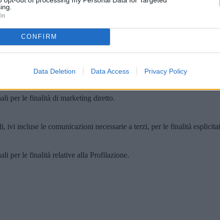
ing.
In
CONFIRM
Data Deletion
Data Access
Privacy Policy
privacy
.
i per le finalità di marketing diretto.
, ivi incluse le comunicazioni necessarie a terzi, per le finalità esplicita
i per le finalità relative alla Profilazione.